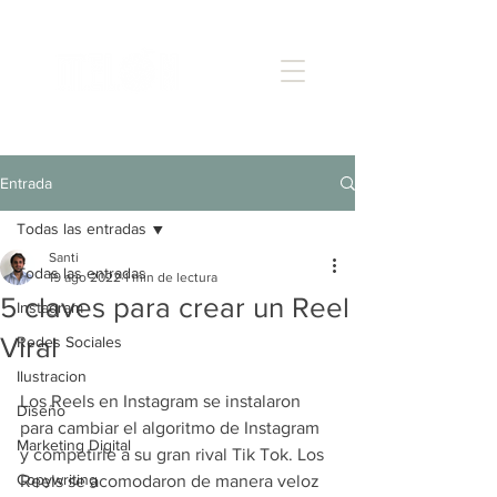
Entrada
Todas las entradas
Santi
Todas las entradas
19 ago 2022
1 min de lectura
5 claves para crear un Reel
Instagram
Viral
Redes Sociales
Ilustracion
Los Reels en Instagram se instalaron 
Diseño
para cambiar el algoritmo de Instagram 
Marketing Digital
y competirle a su gran rival Tik Tok. Los 
Copywriting
Reels se acomodaron de manera veloz 